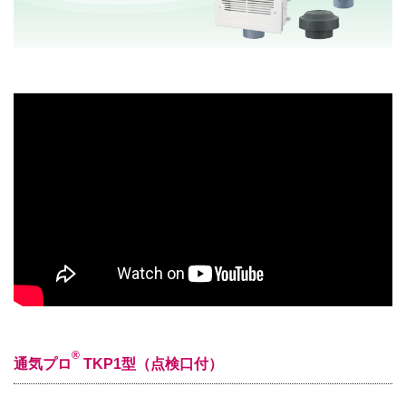
®
通気プロ
TKP1型（点検口付）