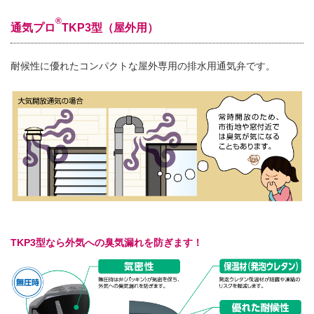
®
通気プロ
TKP3型（屋外用）
耐候性に優れたコンパクトな屋外専用の排水用通気弁です。
TKP3型なら外気への臭気漏れを防ぎます！