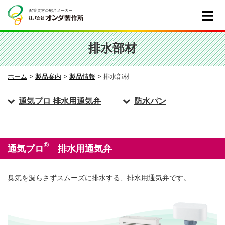
排水部材
ホーム
>
製品案内
>
製品情報
>
排水部材
通気プロ 排水用通気弁
防水パン
®
通気プロ
排水用通気弁
臭気を漏らさずスムーズに排水する、排水用通気弁です。