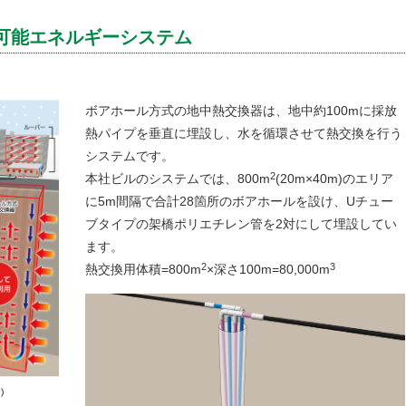
可能エネルギーシステム
ボアホール方式の地中熱交換器は、地中約100mに採放
熱パイプを垂直に埋設し、水を循環させて熱交換を行う
システムです。
2
本社ビルのシステムでは、800m
(20m×40m)のエリア
に5m間隔で合計28箇所のボアホールを設け、Uチュー
ブタイプの架橋ポリエチレン管を2対にして埋設してい
ます。
2
3
熱交換用体積=800m
×深さ100m=80,000m