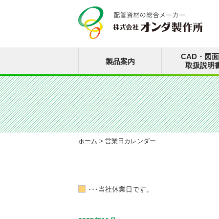
CAD・図
製品案内
取扱説明
ホーム
>
営業日カレンダー
･･･当社休業日です。