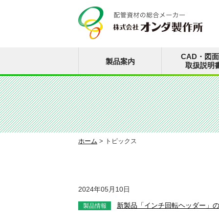
CAD・図
製品案内
取扱説明
ホーム
>
トピックス
2024年05月10日
新製品「インチ回転ヘッダー」