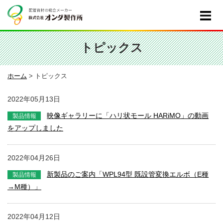
トピックス
ホーム
>
トピックス
2022年05月13日
映像ギャラリーに「ハリ状モール HARiMO」の動画
をアップしました
2022年04月26日
新製品のご案内「WPL94型 既設管変換エルボ（E種
→M種）」
2022年04月12日